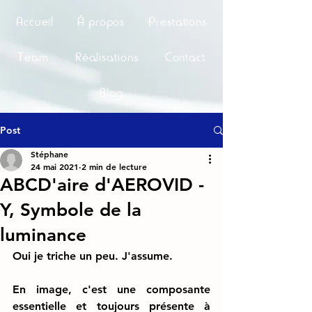
Accueil
À propos
Prestations
Team
Réalisations
Contact
Blog
Post
Stéphane
24 mai 2021
2 min de lecture
ABCD'aire d'AEROVID -
Y, Symbole de la
luminance
Oui je triche un peu. J'assume. 
En image, c'est une composante 
essentielle et toujours présente à 