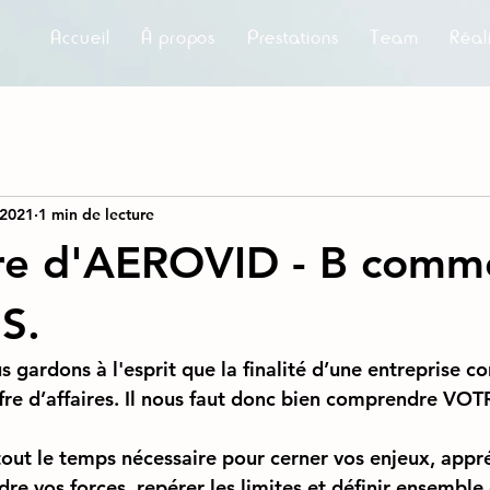
Accueil
À propos
Prestations
Team
Réal
 2021
1 min de lecture
re d'AEROVID - B comm
S.
ardons à l'esprit que la finalité d’une entreprise con
fre d’affaires. Il nous faut donc bien comprendre VOT
out le temps nécessaire pour cerner vos enjeux, appré
e vos forces, repérer les limites et définir ensemble 