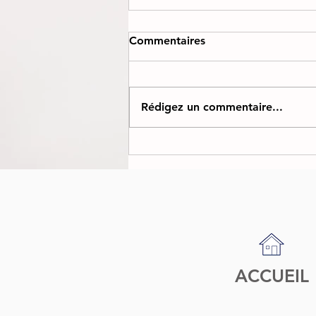
Commentaires
Rédigez un commentaire...
Coulisses d'un tournage de
pub : Tournage pour
Balmain, (Partie 2)
ACCUEIL