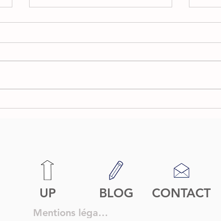
Coulisses d'un tournage de
TOU
pub : Tournage pour
KIN
Balmain, (Partie 1)
UP
BLOG
CONTACT
Mentions légales