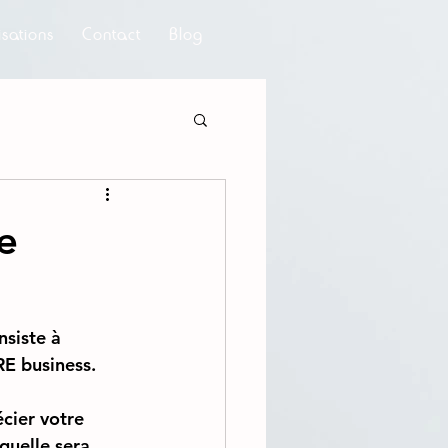
isations
Contact
Blog
e
siste à 
RE business.
cier votre 
quelle sera 